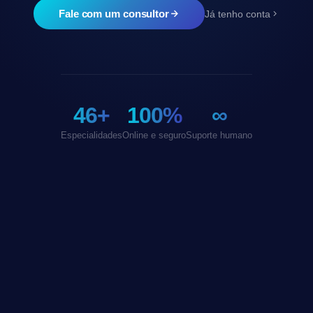
Fale com um consultor
Já tenho conta
46+
100%
∞
Especialidades
Online e seguro
Suporte humano